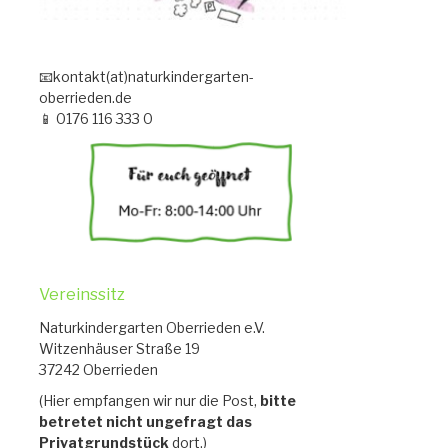
📧kontakt(at)naturkindergarten-
oberrieden.de
📱 0176 116 333 0
Vereinssitz
Naturkindergarten Oberrieden e.V.
Witzenhäuser Straße 19
37242 Oberrieden
(Hier empfangen wir nur die Post,
bitte
betretet nicht ungefragt das
Privatgrundstück
dort.)